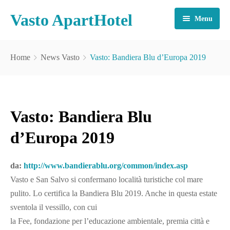
Vasto ApartHotel
Menu
SERVIZI INCLUSI
Home
News Vasto
Vasto: Bandiera Blu d’Europa 2019
CAMERE E APPARTAMENTI
INFO E CONTATTI
Vasto: Bandiera Blu
TARIFFE
d’Europa 2019
TURISMO
CONTATTI
da:
http://www.bandierablu.org/common/index.asp
Vasto e San Salvo si confermano località turistiche col mare
pulito. Lo certifica la Bandiera Blu 2019. Anche in questa estate
sventola il vessillo, con cui
la Fee, fondazione per l’educazione ambientale, premia città e