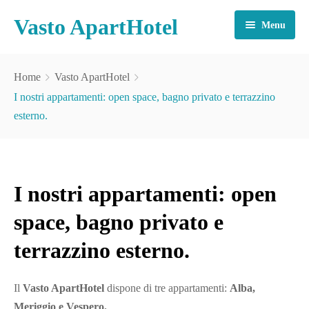
Vasto ApartHotel
Menu
SERVIZI INCLUSI
Home
Vasto ApartHotel
CAMERE E APPARTAMENTI
I nostri appartamenti: open space, bagno privato e terrazzino
esterno.
INFO E CONTATTI
TARIFFE
I nostri appartamenti: open
TURISMO
space, bagno privato e
CONTATTI
terrazzino esterno.
Il
Vasto ApartHotel
dispone di tre appartamenti:
Alba,
Meriggio e Vespero.