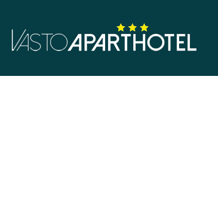
Viale della Dalmazia 130 66054 Vasto, Italia
info@vastoaparthotel.com
+39 0873 450407
LINK UTILI